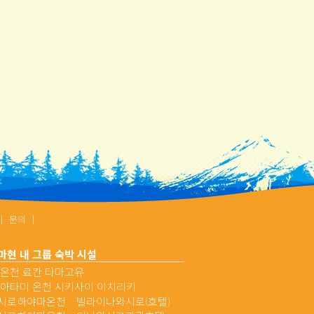
｜
문의
｜
현 내 그룹 숙박 시설
 온천 료칸 타마고유
 아타미 온천 시키사이 이치리키
시로하야마온천 빌라이나와시로(호텔)