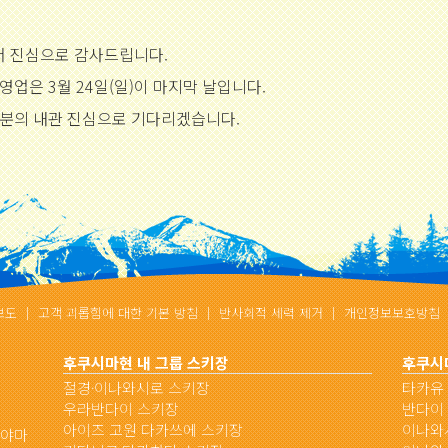
 진심으로 감사드립니다.
업은 3월 24일(일)이 마지막 날입니다.
러분의 내관 진심으로 기다리겠습니다.
보도
｜
고객 괴롭힘에 대한 기본 방침
｜
반사회적 세력 제거
｜
개인정보보호방침
후쿠시마현 내 그룹 스키장
후쿠시마
절경·이나와시로 스키장
타카유
우라반다이 스키장
반다이
아이즈 고원 다카쓰에 스키장
이나와
하야마